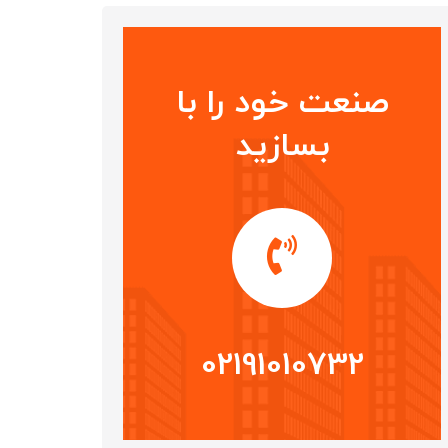
صنعت خود را با
بسازید
02191010732