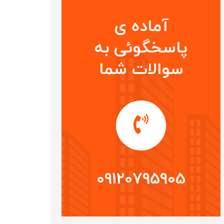
آماده ی
پاسخگوئی به
سوالات شما
09120795905