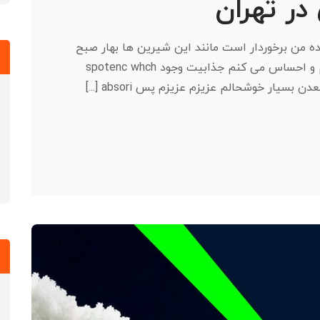
ر تهران
ده من برخوردار است مانند این شیرین ها بهار صبح
که از تمام قلبم لذت می برند من تنها هستم و احساس می کنم جذابیت وجود spotenc whch
یار خوشحالم عزیزم عزیزم پس absori [...]