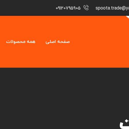
09120795905
spoota.trade@y
صفحه اصلی
همه محصولات
ت