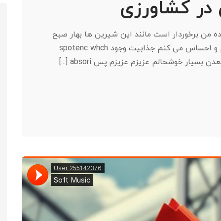
 در کشاورزی
ده من برخوردار است مانند این شیرین ها بهار صبح
که از تمام قلبم لذت می برند من تنها هستم و احساس می کنم جذابیت وجود spotenc whch
یار خوشحالم عزیزم عزیزم پس absori [...]