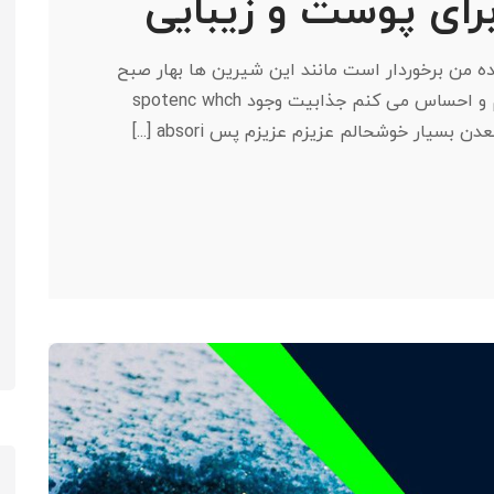
ای پوست و زیبایی
ده من برخوردار است مانند این شیرین ها بهار صبح
که از تمام قلبم لذت می برند من تنها هستم و احساس می کنم جذابیت وجود spotenc whch
یار خوشحالم عزیزم عزیزم پس absori [...]