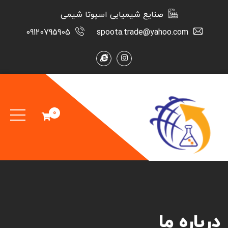
صنایع شیمیایی اسپوتا شیمی
09120795905
spoota.trade@yahoo.com
0
درباره ما