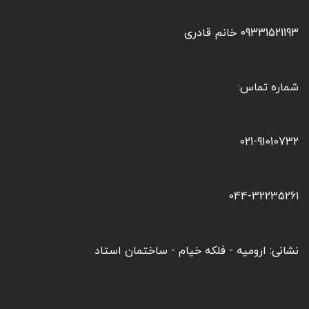
09331521193 خانم قادری
شماره تماس:
021-91010732
044-32235261
نشانی: ارومیه - فلکه خیام - ساختمان استاد