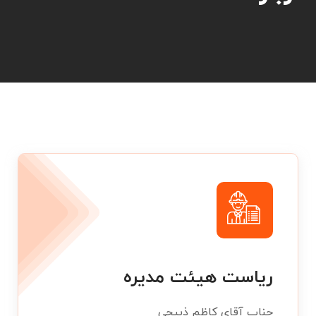
ریاست هیئت مدیره
جناب آقای کاظم ذبیحی