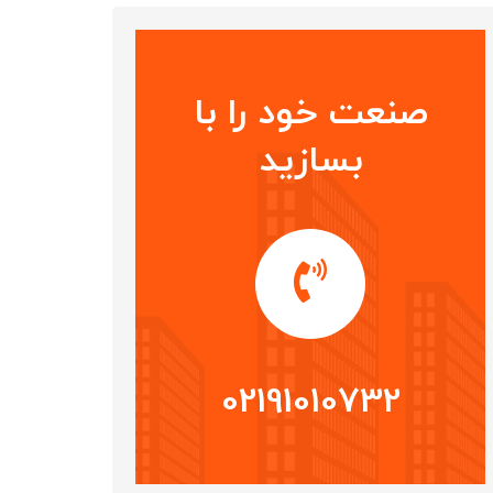
صنعت خود را با
بسازید
02191010732