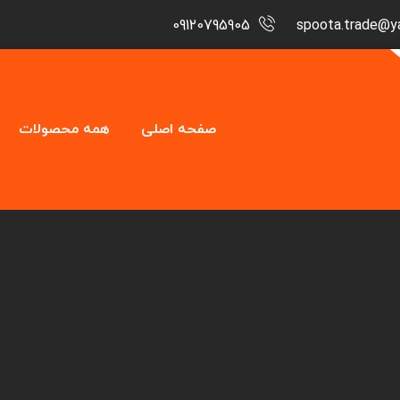
09120795905
spoota.trade@y
صفحه اصلی
همه محصولات