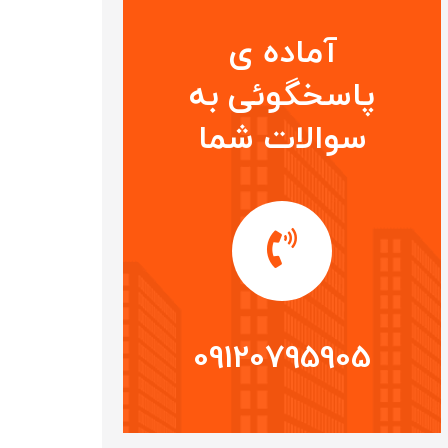
آماده ی
پاسخگوئی به
سوالات شما
09120795905