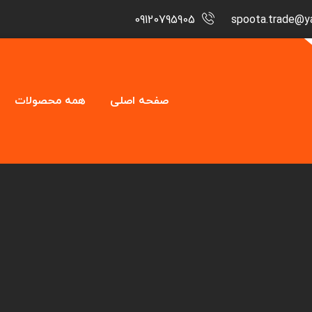
09120795905
spoota.trade@y
صفحه اصلی
همه محصولات