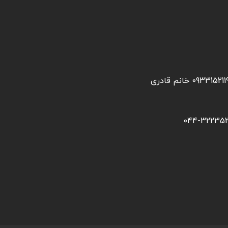
0933152 خانم قادری
044-322352