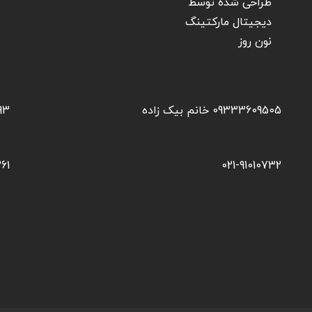
طراحی شده توسط
دیجیتال مارکتینگ
نون روز
09333609505 خانم بیک زاده
1193
61
021-91010732