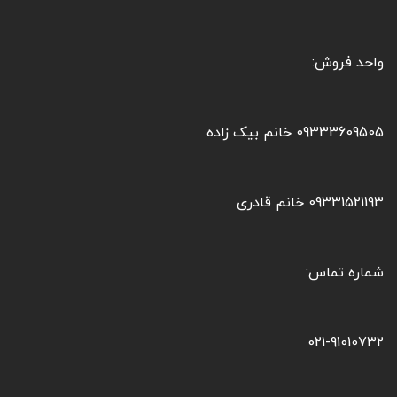
واحد فروش:
09333609505 خانم بیک زاده
09331521193 خانم قادری
شماره تماس:
021-91010732