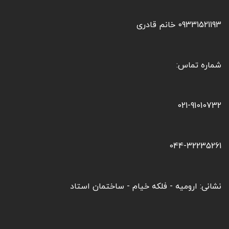
09331521193 خانم قادری
شماره تماس:
021-91010732
044-32235261
نشانی: ارومیه - فلکه خیام - ساختمان استاد